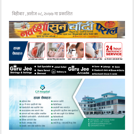
बिहीबार , असोज ०८, २०७७ मा प्रकाशित