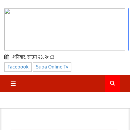
शनिबार, साउन २३, २०८३
Facebook
Supa Online Tv
प्रमुख
समाचार
☰
सुदुर
राजनीति
समाचार
अन्तराष्ट्रिय