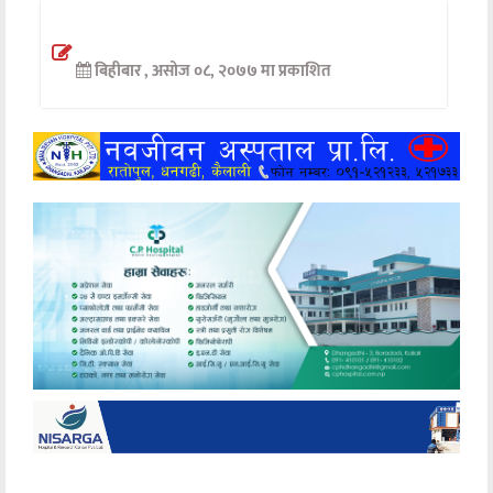
अन्तर्वार्ता
बिहीबार , असोज ०८, २०७७ मा प्रकाशित
अर्थ
खेलकुद
मनोरञ्जन
अन्य