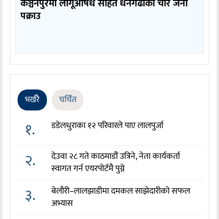
कञ्चनपुरमा लागूऔषध सहित धनगढीका चार जना
पक्राउ
भर्खरै
चर्चित
१.
डडेलधुराका १२ परिवारले पाए लालपुर्जा
२.
देउवा २८ गते काठमाडौं उत्रिने, नेता कार्यकर्ता
स्वागत गर्न एयरपोर्टमै पुग्ने
३.
बेलौरी–लालझाडीमा दमकल साझेदारीको सफल
अभ्यास