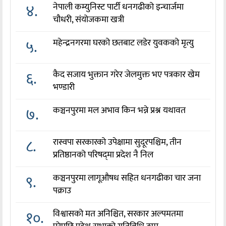
४.
नेपाली कम्युनिस्ट पार्टी धनगढीको इन्चार्जमा
चौधरी, संयोजकमा खत्री
५.
महेन्द्रनगरमा घरको छतबाट लडेर युवकको मृत्यु
६.
कैद सजाय भुक्तान गरेर जेलमुक्त भए पत्रकार खेम
भण्डारी
७.
कञ्चनपुरमा मल अभाव किन भन्ने प्रश्न यथावत
८.
रास्वपा सरकारको उपेक्षामा सुदूरपश्चिम, तीन
प्रतिष्ठानको परिषद्‌मा प्रदेश नै निल
९.
कञ्चनपुरमा लागूऔषध सहित धनगढीका चार जना
पक्राउ
१०.
विश्वासको मत अनिश्चित, सरकार अल्पमतमा