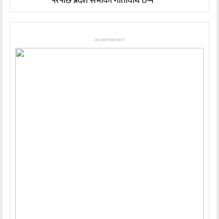
परेपछि प्रदेश सभाको गतिविधि ठप्प
ADVERTISEMENT