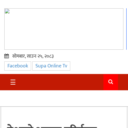
सोमबार, साउन २५, २०८३
Facebook
Supa Online Tv
प्रमुख
समाचार
☰
सुदुर
राजनीति
समाचार
अन्तराष्ट्रिय