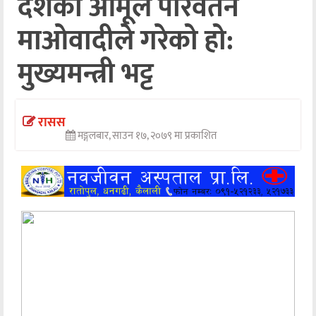
देशको आमूल परिर्वतन
अन्तर्वार्ता
माओवादीले गरेको हो:
अर्थ
मुख्यमन्त्री भट्ट
खेलकुद
मनोरञ्जन
रासस
मङ्गलबार, साउन १७, २०७९ मा प्रकाशित
अन्य