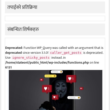
तपाईको प्रतिक्रिया
संबन्धित शिर्षकहरु
Deprecated
: Function WP_Query was called with an argument that is
deprecated
since version 3.1.0!
is deprecated.
caller_get_posts
Use
instead. in
ignore_sticky_posts
/home/stateonl/public_html/wp-includes/functions.php
on line
6131