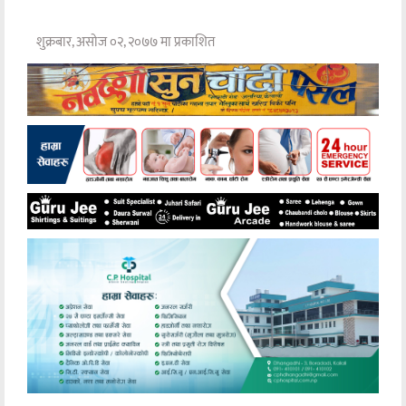
शुक्रबार, असोज ०२, २०७७ मा प्रकाशित