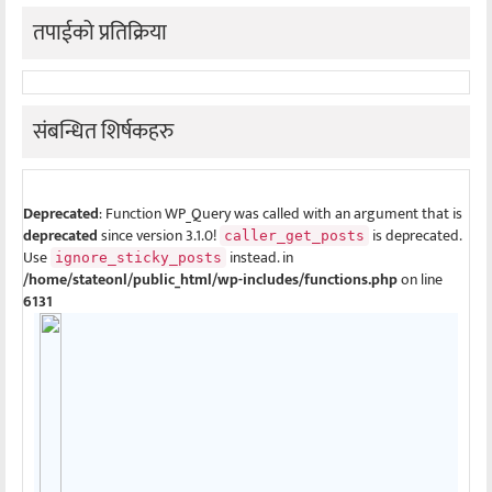
तपाईको प्रतिक्रिया
संबन्धित शिर्षकहरु
Deprecated
: Function WP_Query was called with an argument that is
deprecated
since version 3.1.0!
is deprecated.
caller_get_posts
Use
instead. in
ignore_sticky_posts
/home/stateonl/public_html/wp-includes/functions.php
on line
6131