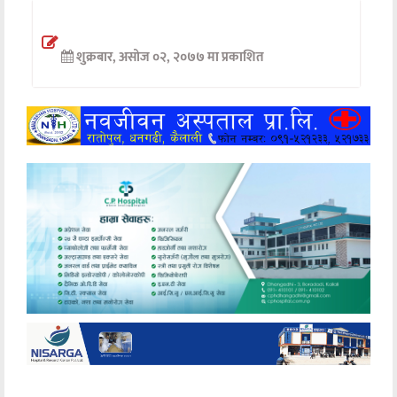
अन्तर्वार्ता
शुक्रबार, असोज ०२, २०७७ मा प्रकाशित
अर्थ
खेलकुद
मनोरञ्जन
अन्य