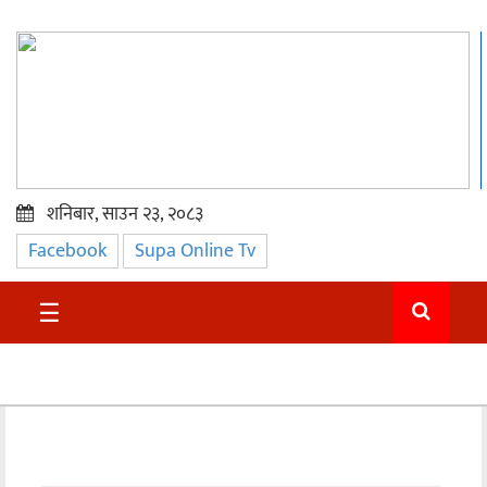
शनिबार, साउन २३, २०८३
Facebook
Supa Online Tv
प्रमुख
समाचार
☰
सुदुर
राजनीति
समाचार
अन्तराष्ट्रिय