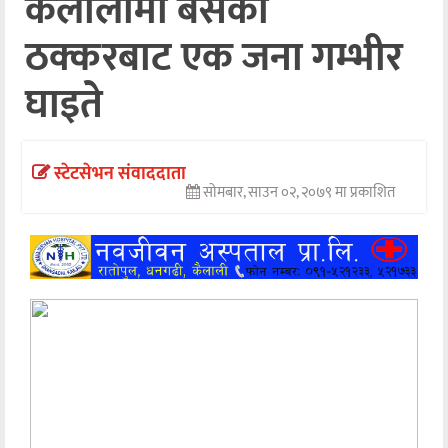
कैलालीमा बसको
अन्तर्वार्ता
ठक्करबाट एक जना गम्भीर
अर्थ
घाइते
खेलकुद
मनोरञ्जन
स्टेटसेभन संवाददाता
सोमबार, साउन ०२, २०७९ मा प्रकाशित
अन्य