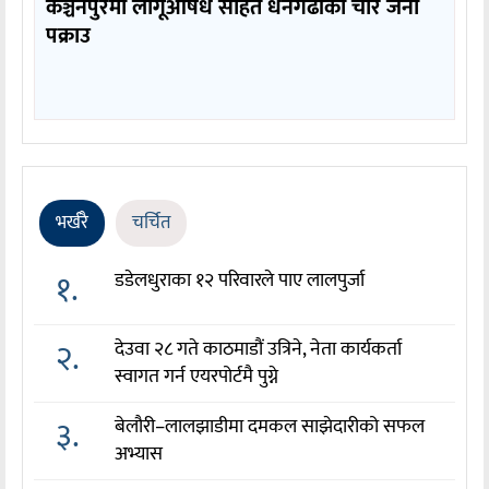
कञ्चनपुरमा लागूऔषध सहित धनगढीका चार जना
पक्राउ
भर्खरै
चर्चित
१.
डडेलधुराका १२ परिवारले पाए लालपुर्जा
२.
देउवा २८ गते काठमाडौं उत्रिने, नेता कार्यकर्ता
स्वागत गर्न एयरपोर्टमै पुग्ने
३.
बेलौरी–लालझाडीमा दमकल साझेदारीको सफल
अभ्यास