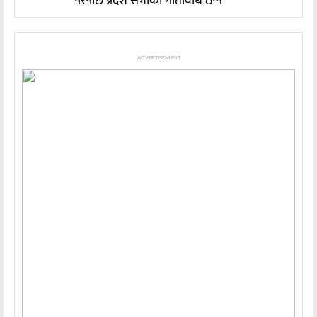
परेपछि प्रदेश सभाको गतिविधि ठप्प
ADVERTISEMENT