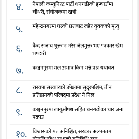
४.
नेपाली कम्युनिस्ट पार्टी धनगढीको इन्चार्जमा
चौधरी, संयोजकमा खत्री
५.
महेन्द्रनगरमा घरको छतबाट लडेर युवकको मृत्यु
६.
कैद सजाय भुक्तान गरेर जेलमुक्त भए पत्रकार खेम
भण्डारी
७.
कञ्चनपुरमा मल अभाव किन भन्ने प्रश्न यथावत
८.
रास्वपा सरकारको उपेक्षामा सुदूरपश्चिम, तीन
प्रतिष्ठानको परिषद्‌मा प्रदेश नै निल
९.
कञ्चनपुरमा लागूऔषध सहित धनगढीका चार जना
पक्राउ
१०.
विश्वासको मत अनिश्चित, सरकार अल्पमतमा