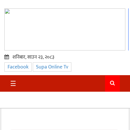
शनिबार, साउन २३, २०८३
Facebook
Supa Online Tv
प्रमुख
समाचार
☰
सुदुर
राजनीति
समाचार
अन्तराष्ट्रिय