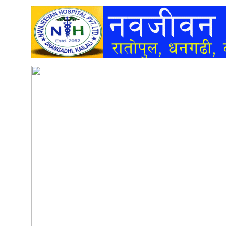
अन्तर्वार्ता
अर्थ
खेलकुद
मनोरञ्जन
अन्य