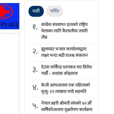
भर्खरै
चर्चित
१.
कांग्रेस संस्थापन इतरको राष्ट्रिय
भेलाका लागि कैलालीमा तयारी
तीव्र
२.
झुलाघाट भन्सार कार्यालयद्वारा
लक्ष्य भन्दा बढी राजश्व संकलन
३.
देउवा फर्किँदा धरपकड भए विरोध
गर्छौँं – शशांक कोइराला
४.
केजी अस्पतालमा एक महिलाको
मृत्यु: २२ लाखमा भयो सहमति
५.
नेपाल प्रहरी श्रीमती संघको ४२औँ
वार्षिकोत्सवमा वृक्षरोपण कार्यक्रम