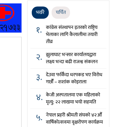
भर्खरै
चर्चित
१.
कांग्रेस संस्थापन इतरको राष्ट्रिय
भेलाका लागि कैलालीमा तयारी
तीव्र
२.
झुलाघाट भन्सार कार्यालयद्वारा
लक्ष्य भन्दा बढी राजश्व संकलन
३.
देउवा फर्किँदा धरपकड भए विरोध
गर्छौँं – शशांक कोइराला
४.
केजी अस्पतालमा एक महिलाको
मृत्यु: २२ लाखमा भयो सहमति
५.
नेपाल प्रहरी श्रीमती संघको ४२औँ
वार्षिकोत्सवमा वृक्षरोपण कार्यक्रम