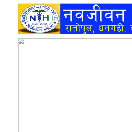
अन्तर्वार्ता
अर्थ
खेलकुद
मनोरञ्जन
अन्य