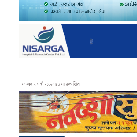
मङ्गलबार, भदौ २३, २०७७ मा प्रकाशित