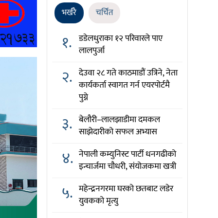
भर्खरै
चर्चित
१.
डडेलधुराका १२ परिवारले पाए
लालपुर्जा
२.
देउवा २८ गते काठमाडौं उत्रिने, नेता
कार्यकर्ता स्वागत गर्न एयरपोर्टमै
पुग्ने
३.
बेलौरी–लालझाडीमा दमकल
साझेदारीको सफल अभ्यास
४.
नेपाली कम्युनिस्ट पार्टी धनगढीको
इन्चार्जमा चौधरी, संयोजकमा खत्री
५.
महेन्द्रनगरमा घरको छतबाट लडेर
युवकको मृत्यु