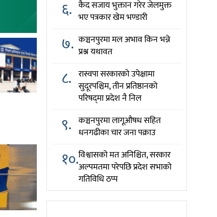
६.
कैद सजाय भुक्तान गरेर जेलमुक्त
भए पत्रकार खेम भण्डारी
७.
कञ्चनपुरमा मल अभाव किन भन्ने
प्रश्न यथावत
८.
रास्वपा सरकारको उपेक्षामा
सुदूरपश्चिम, तीन प्रतिष्ठानको
परिषद्‌मा प्रदेश नै निल
९.
कञ्चनपुरमा लागूऔषध सहित
धनगढीका चार जना पक्राउ
१०.
विश्वासको मत अनिश्चित, सरकार
अल्पमतमा परेपछि प्रदेश सभाको
गतिविधि ठप्प