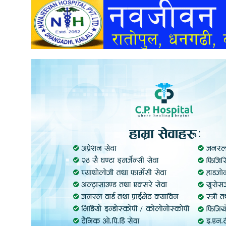
अन्तर्वार्ता
अर्थ
खेलकुद
मनोरञ्जन
अन्य