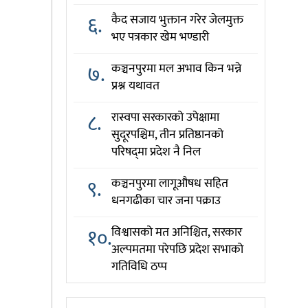
६.
कैद सजाय भुक्तान गरेर जेलमुक्त
भए पत्रकार खेम भण्डारी
७.
कञ्चनपुरमा मल अभाव किन भन्ने
प्रश्न यथावत
८.
रास्वपा सरकारको उपेक्षामा
सुदूरपश्चिम, तीन प्रतिष्ठानको
परिषद्‌मा प्रदेश नै निल
९.
कञ्चनपुरमा लागूऔषध सहित
धनगढीका चार जना पक्राउ
१०.
विश्वासको मत अनिश्चित, सरकार
अल्पमतमा परेपछि प्रदेश सभाको
गतिविधि ठप्प