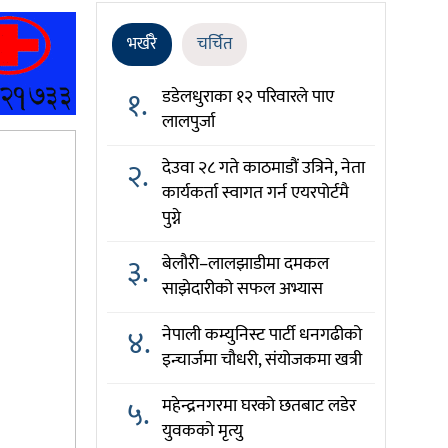
भर्खरै
चर्चित
१.
डडेलधुराका १२ परिवारले पाए
लालपुर्जा
२.
देउवा २८ गते काठमाडौं उत्रिने, नेता
कार्यकर्ता स्वागत गर्न एयरपोर्टमै
पुग्ने
३.
बेलौरी–लालझाडीमा दमकल
साझेदारीको सफल अभ्यास
४.
नेपाली कम्युनिस्ट पार्टी धनगढीको
इन्चार्जमा चौधरी, संयोजकमा खत्री
५.
महेन्द्रनगरमा घरको छतबाट लडेर
युवकको मृत्यु