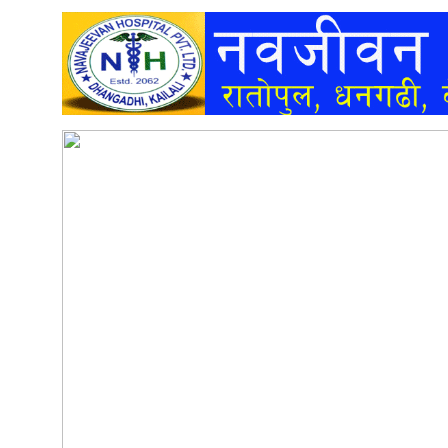
अन्तर्वार्ता
अर्थ
खेलकुद
मनोरञ्जन
अन्य