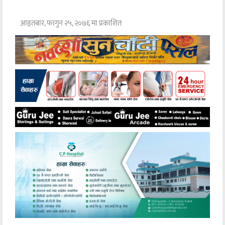
आइतबार, फागुन २५, २०७६ मा प्रकाशित