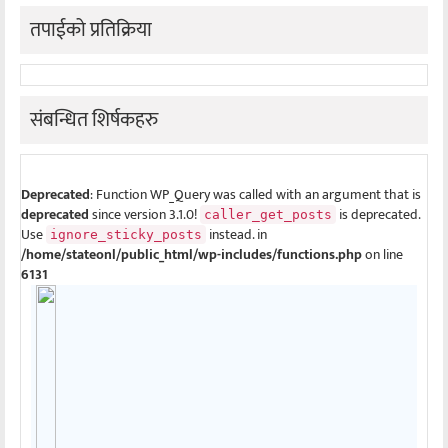
तपाईको प्रतिक्रिया
संबन्धित शिर्षकहरु
Deprecated
: Function WP_Query was called with an argument that is
deprecated
since version 3.1.0!
is deprecated.
caller_get_posts
Use
instead. in
ignore_sticky_posts
/home/stateonl/public_html/wp-includes/functions.php
on line
6131