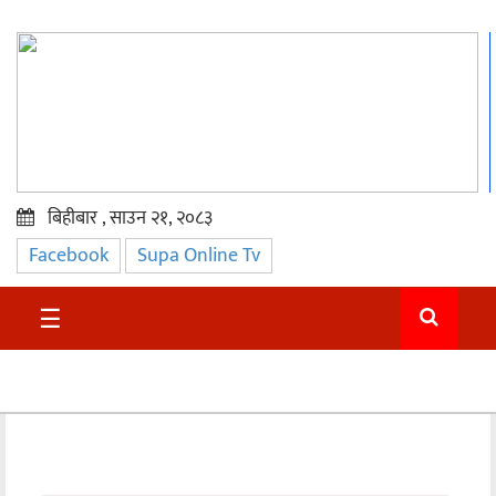
बिहीबार , साउन २१, २०८३
Facebook
Supa Online Tv
प्रमुख
समाचार
☰
सुदुर
राजनीति
समाचार
अन्तराष्ट्रिय