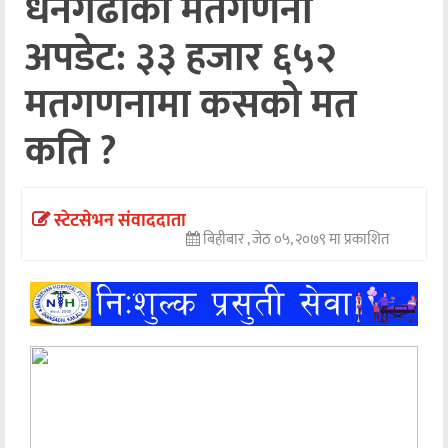
धनगढीको मतगणना
अन्तर्वार्ता
अपडेट: ३३ हजार ६५२
अर्थ
मतगणनामा कसको मत
खेलकुद
कति ?
मनोरञ्जन
अन्य
स्टेटसेभन संवाददाता
बिहीबार , जेठ ०५, २०७९ मा प्रकाशित