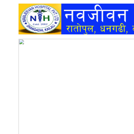
अन्तर्वार्ता
अर्थ
खेलकुद
मनोरञ्जन
अन्य