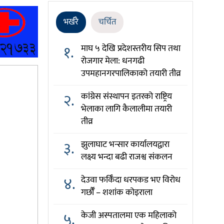
भर्खरै
चर्चित
१.
माघ ५ देखि प्रदेशस्तरीय सिप तथा
रोजगार मेला: धनगढी
उपमहानगरपालिकाको तयारी तीव्र
२.
कांग्रेस संस्थापन इतरको राष्ट्रिय
भेलाका लागि कैलालीमा तयारी
तीव्र
३.
झुलाघाट भन्सार कार्यालयद्वारा
लक्ष्य भन्दा बढी राजश्व संकलन
४.
देउवा फर्किँदा धरपकड भए विरोध
गर्छौँं – शशांक कोइराला
५.
केजी अस्पतालमा एक महिलाको