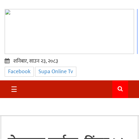
शनिबार, साउन २३, २०८३
Facebook
Supa Online Tv
प्रमुख
समाचार
☰
सुदुर
राजनीति
समाचार
अन्तराष्ट्रिय