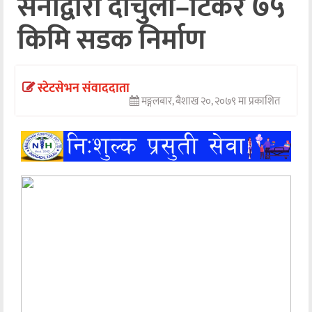
सेनाद्वारा दार्चुला–टिंकर ७५
अन्तर्वार्ता
किमि सडक निर्माण
अर्थ
खेलकुद
स्टेटसेभन संवाददाता
मङ्गलबार, बैशाख २०, २०७९ मा प्रकाशित
मनोरञ्जन
अन्य