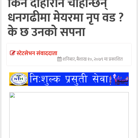
किन दोहोरीन चाहान्छन्
अन्तर्वार्ता
धनगढीमा मेयरमा नृप वड ?
अर्थ
के छ उनको सपना
खेलकुद
मनोरञ्जन
स्टेटसेभन संवाददाता
शनिबार, बैशाख १०, २०७९ मा प्रकाशित
अन्य