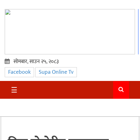
सोमबार, साउन २५, २०८३
Facebook
Supa Online Tv
प्रमुख
समाचार
☰
सुदुर
राजनीति
समाचार
अन्तराष्ट्रिय