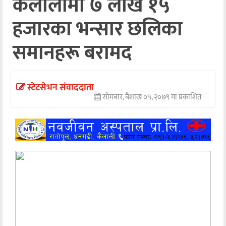
कैलालीमा ७ लाख १५
अन्तर्वार्ता
हजारका भन्सार छलिका
अर्थ
समानहरू बरामद
खेलकुद
मनोरञ्जन
स्टेटसेभन संवाददाता
सोमबार, बैशाख ०५, २०७९ मा प्रकाशित
अन्य