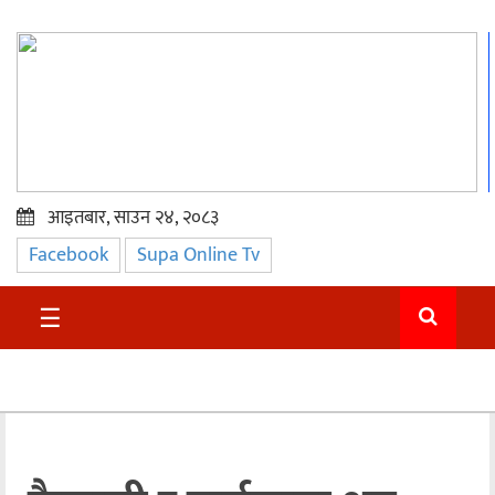
आइतबार, साउन २४, २०८३
Facebook
Supa Online Tv
प्रमुख
समाचार
☰
सुदुर
राजनीति
समाचार
अन्तराष्ट्रिय