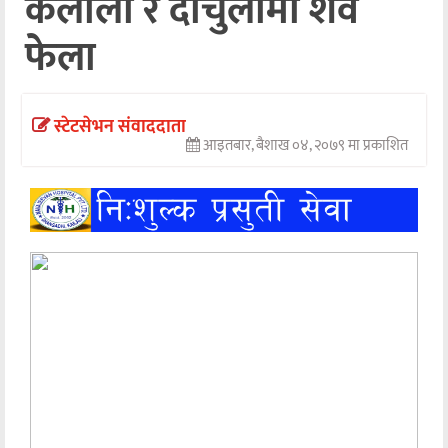
कैलाली र दार्चुलामा शव
अन्तर्वार्ता
फेला
अर्थ
खेलकुद
स्टेटसेभन संवाददाता
आइतबार, बैशाख ०४, २०७९ मा प्रकाशित
मनोरञ्जन
अन्य