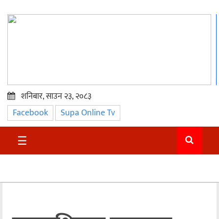
शनिबार, साउन २३, २०८३
Facebook
Supa Online Tv
प्रमुख
समाचार
☰
सुदुर
राजनीति
समाचार
अन्तराष्ट्रिय