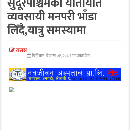
सुदूरपश्चिमका यातायात
अन्तर्वार्ता
व्यवसायी मनपरी भाँडा
अर्थ
लिँदै,यात्रु समस्यामा
खेलकुद
मनोरञ्जन
रासस
बिहीबार , बैशाख ०१, २०७९ मा प्रकाशित
अन्य