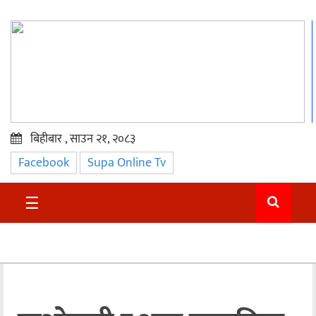
बिहीबार , साउन २१, २०८३
Facebook
Supa Online Tv
प्रमुख
समाचार
☰
सुदुर
राजनीति
समाचार
अन्तराष्ट्रिय