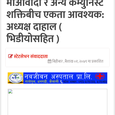
माओवादी र अन्य कम्युनिस्ट
अन्तर्वार्ता
शक्तिबीच एकता आवश्यक:
अर्थ
अध्यक्ष दाहाल (
खेलकुद
भिडीयोसहित )
मनोरञ्जन
अन्य
स्टेटसेभन संवाददाता
बिहीबार , बैशाख ०१, २०७९ मा प्रकाशित