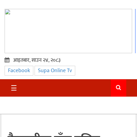
आइतबार, साउन २४, २०८३
Facebook
Supa Online Tv
प्रमुख
समाचार
☰
सुदुर
राजनीति
समाचार
अन्तराष्ट्रिय