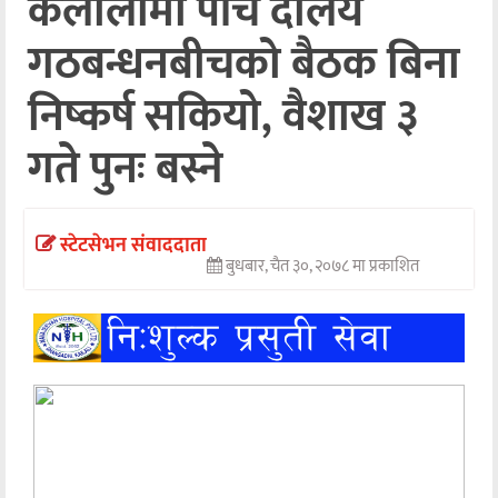
कैलालीमा पाँच दलिय
अन्तर्वार्ता
गठबन्धनबीचको बैठक बिना
अर्थ
निष्कर्ष सकियो, वैशाख ३
खेलकुद
गते पुनः बस्ने
मनोरञ्जन
अन्य
स्टेटसेभन संवाददाता
बुधबार, चैत ३०, २०७८ मा प्रकाशित