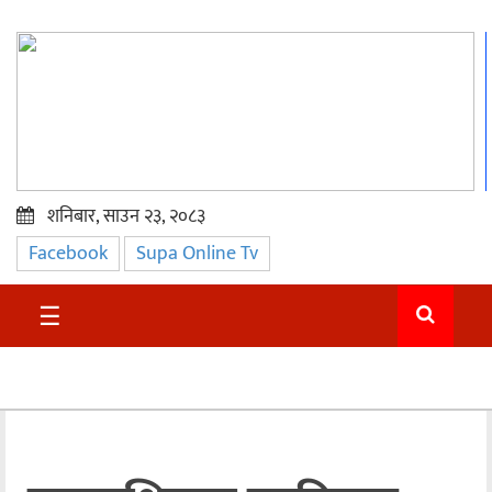
शनिबार, साउन २३, २०८३
Facebook
Supa Online Tv
प्रमुख
समाचार
☰
सुदुर
राजनीति
समाचार
अन्तराष्ट्रिय