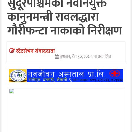
सुदूरपश्चिमका नवनियुक्त
अन्तर्वार्ता
कानुनमन्त्री रावलद्धारा
अर्थ
गौरीफन्टा नाकाको निरीक्षण
खेलकुद
मनोरञ्जन
स्टेटसेभन संवाददाता
बुधबार, चैत ३०, २०७८ मा प्रकाशित
अन्य