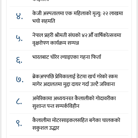
४.
केजी अस्पतालमा एक महिलाको मृत्यु: २२ लाखमा
भयो सहमति
५.
नेपाल प्रहरी श्रीमती संघको ४२औँ वार्षिकोत्सवमा
वृक्षरोपण कार्यक्रम सम्पन्न
६.
भारतबाट चोरेर ल्याइएका गहना फिर्ता
७.
ब्रेकअपपछि प्रेमिकालाई डेटमा खर्च गरेको रकम
मागेर अदालतमा मुद्दा दायर गर्दा उल्टै जरिवाना
८.
अमेरिकामा अध्ययनरत कैलालीको गोदावरीका
सुशान्त पन्त सम्पर्कविहीन
९.
कैलालीमा मोटरसाइकलसहित बगेका चालकको
सकुशल उद्धार