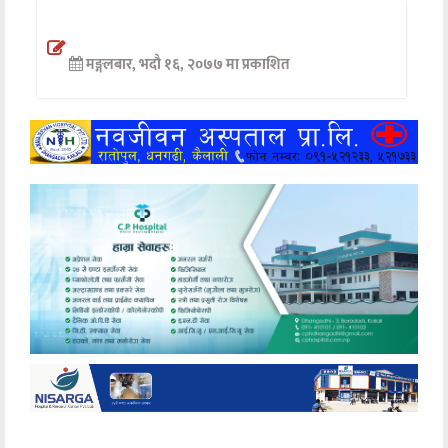
अन्तर्वार्ता
मङ्गलबार, भदौ १६, २०७७ मा प्रकाशित
अर्थ
खेलकुद
मनोरञ्जन
अन्य