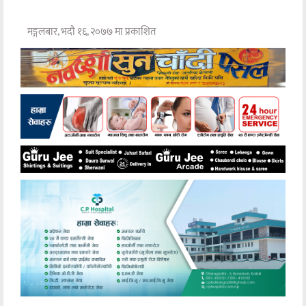
मङ्गलबार, भदौ १६, २०७७ मा प्रकाशित