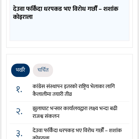
देउवा फर्किँदा धरपकड भए विरोध गर्छौँं – शशांक
कोइराला
भर्खरै
चर्चित
१.
कांग्रेस संस्थापन इतरको राष्ट्रिय भेलाका लागि
कैलालीमा तयारी तीव्र
२.
झुलाघाट भन्सार कार्यालयद्वारा लक्ष्य भन्दा बढी
राजश्व संकलन
३.
देउवा फर्किँदा धरपकड भए विरोध गर्छौँं – शशांक
कोइराला