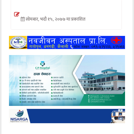
अन्तर्वार्ता
सोमबार, भदौ १५, २०७७ मा प्रकाशित
अर्थ
खेलकुद
मनोरञ्जन
अन्य