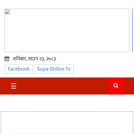
शनिबार, साउन २३, २०८३
Facebook
Supa Online Tv
प्रमुख
समाचार
☰
सुदुर
राजनीति
समाचार
अन्तराष्ट्रिय