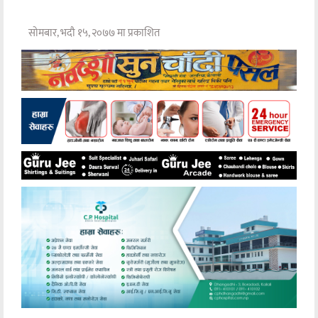
सोमबार, भदौ १५, २०७७ मा प्रकाशित