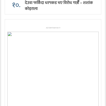
१०.
देउवा फर्किँदा धरपकड भए विरोध गर्छौँं – शशांक
कोइराला
ADVERTISEMENT