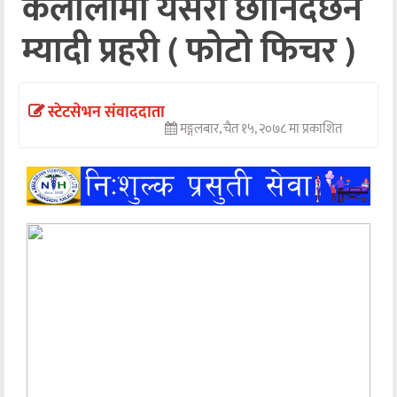
कैलालीमा यसरी छानिँदैछन
अन्तर्वार्ता
म्यादी प्रहरी ( फोटो फिचर )
अर्थ
खेलकुद
स्टेटसेभन संवाददाता
मङ्गलबार, चैत १५, २०७८ मा प्रकाशित
मनोरञ्जन
अन्य