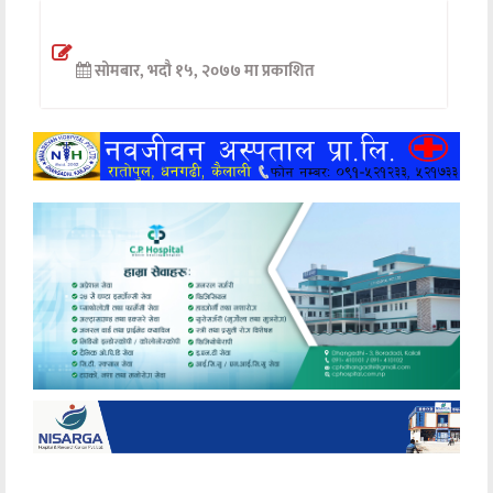
अन्तर्वार्ता
सोमबार, भदौ १५, २०७७ मा प्रकाशित
अर्थ
खेलकुद
मनोरञ्जन
अन्य