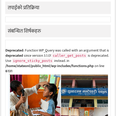
तपाईको प्रतिक्रिया
संबन्धित शिर्षकहरु
Deprecated
: Function WP_Query was called with an argument that is
deprecated
since version 3.1.0!
is deprecated.
caller_get_posts
Use
instead. in
ignore_sticky_posts
/home/stateonl/public_html/wp-includes/functions.php
on line
6131