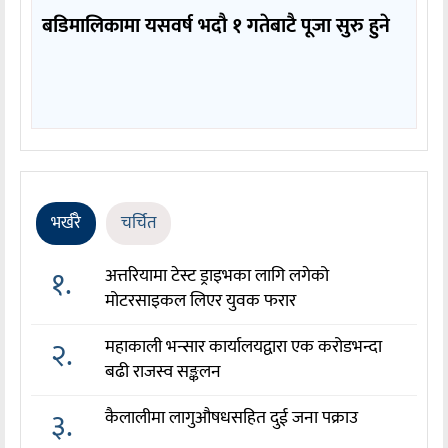
बडिमालिकामा यसवर्ष भदौ १ गतेबाटै पूजा सुरु हुने
भर्खरै
चर्चित
१.
अत्तरियामा टेस्ट ड्राइभका लागि लगेको
मोटरसाइकल लिएर युवक फरार
२.
महाकाली भन्सार कार्यालयद्वारा एक करोडभन्दा
बढी राजस्व सङ्कलन
३.
कैलालीमा लागुऔषधसहित दुई जना पक्राउ