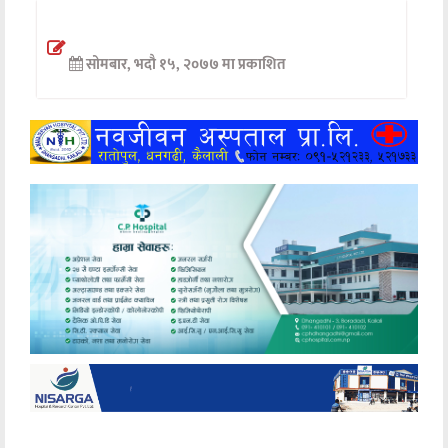
अन्तर्वार्ता
सोमबार, भदौ १५, २०७७ मा प्रकाशित
अर्थ
खेलकुद
मनोरञ्जन
अन्य