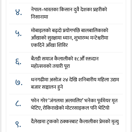
४.
नेपाल–भारतका किसान दुवै देशका प्रहरीको
निसानामा
५.
मोबाइलको बढ्दो प्रयोगपछि बालबालिकाको
आँखाको सुरक्षामा ध्यान, शुभारम्भ मन्टेश्वरीमा
एकदिने आँखा शिविर
६.
बैतडी समाज कैलालीको १८औँ रक्तदान
महोत्सवको तयारी पूरा
७.
धनगढीमा असोज २४ देखि शनिबारीय महिला उद्यम
बजार सञ्चालन हुने
८.
फोन गरेर ‘जंगलमा अलमलिए’ भनेका पूर्वमेयर मृत
भेटिए, रोकिराखेको मोटरसाइकल पनि भेटियो
९.
दैलेखमा ट्रकको ठक्करबाट कैलालीका प्रेमको मृत्यु