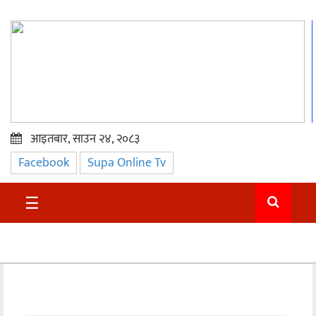
आइतबार, साउन २४, २०८३
Facebook
Supa Online Tv
प्रमुख
समाचार
☰
सुदुर
राजनीति
समाचार
अन्तराष्ट्रिय