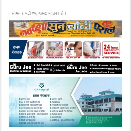
सोमबार, भदौ १५, २०७७ मा प्रकाशित