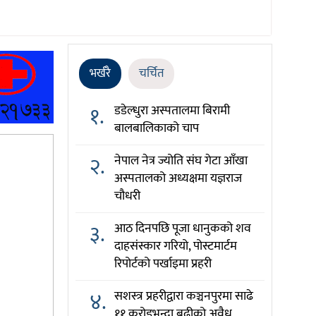
भर्खरै
चर्चित
१.
डडेल्धुरा अस्पतालमा बिरामी
बालबालिकाको चाप
२.
नेपाल नेत्र ज्योति संघ गेटा आँखा
अस्पतालको अध्यक्षमा यज्ञराज
चौधरी
३.
आठ दिनपछि पूजा धानुकको शव
दाहसंस्कार गरियो, पोस्टमार्टम
रिपोर्टको पर्खाइमा प्रहरी
४.
सशस्त्र प्रहरीद्वारा कञ्चनपुरमा साढे
११ करोडभन्दा बढीको अवैध