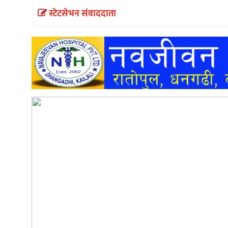
स्टेटसेभन संवाददाता
अन्तर्वार्ता
अर्थ
खेलकुद
मनोरञ्जन
अन्य