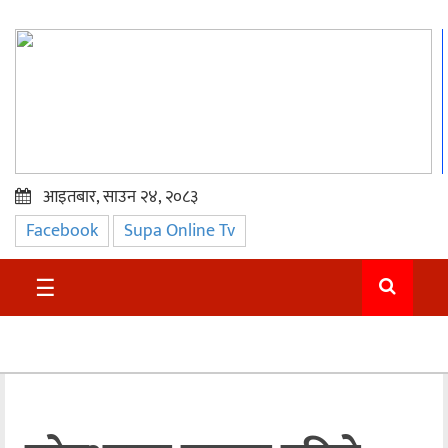
आइतबार, साउन २४, २०८३
Facebook
Supa Online Tv
प्रमुख
समाचार
☰
सुदुर
राजनीति
समाचार
अन्तराष्ट्रिय