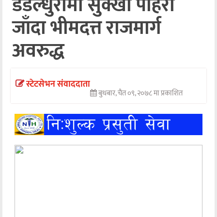
डडेल्धुरामा सुक्खा पहिरो
अन्तर्वार्ता
जाँदा भीमदत्त राजमार्ग
अर्थ
अवरुद्ध
खेलकुद
मनोरञ्जन
स्टेटसेभन संवाददाता
बुधबार, चैत ०९, २०७८ मा प्रकाशित
अन्य