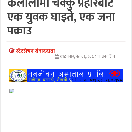
कैलालीमा चक्कु प्रहारबाट
अन्तर्वार्ता
एक युवक घाइते, एक जना
अर्थ
पक्राउ
खेलकुद
मनोरञ्जन
स्टेटसेभन संवाददाता
आइतबार, चैत ०६, २०७८ मा प्रकाशित
अन्य