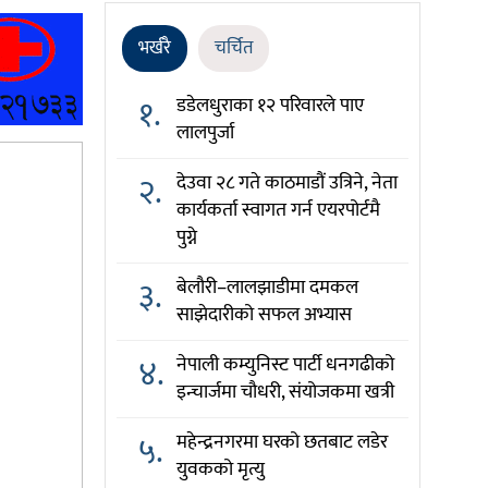
भर्खरै
चर्चित
१.
डडेलधुराका १२ परिवारले पाए
लालपुर्जा
२.
देउवा २८ गते काठमाडौं उत्रिने, नेता
कार्यकर्ता स्वागत गर्न एयरपोर्टमै
पुग्ने
३.
बेलौरी–लालझाडीमा दमकल
साझेदारीको सफल अभ्यास
४.
नेपाली कम्युनिस्ट पार्टी धनगढीको
इन्चार्जमा चौधरी, संयोजकमा खत्री
५.
महेन्द्रनगरमा घरको छतबाट लडेर
युवकको मृत्यु