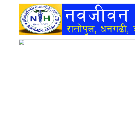
अन्तर्वार्ता
अर्थ
खेलकुद
मनोरञ्जन
अन्य