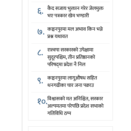
६.
कैद सजाय भुक्तान गरेर जेलमुक्त
भए पत्रकार खेम भण्डारी
७.
कञ्चनपुरमा मल अभाव किन भन्ने
प्रश्न यथावत
८.
रास्वपा सरकारको उपेक्षामा
सुदूरपश्चिम, तीन प्रतिष्ठानको
परिषद्‌मा प्रदेश नै निल
९.
कञ्चनपुरमा लागूऔषध सहित
धनगढीका चार जना पक्राउ
१०.
विश्वासको मत अनिश्चित, सरकार
अल्पमतमा परेपछि प्रदेश सभाको
गतिविधि ठप्प