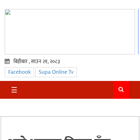
बिहीबार , साउन २१, २०८३
Facebook
Supa Online Tv
प्रमुख
समाचार
☰
सुदुर
राजनीति
समाचार
अन्तराष्ट्रिय