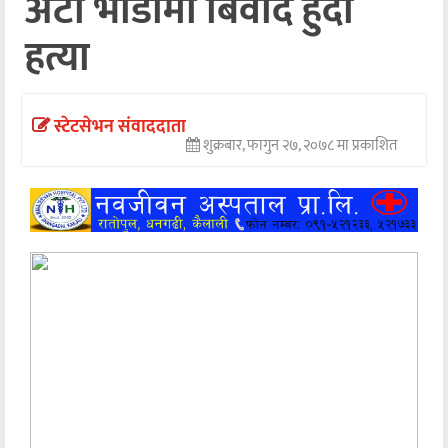
अटो भाडामा बिवाद हुँदा
अन्तर्वार्ता
हत्या
अर्थ
खेलकुद
स्टेटसेभन संवाददाता
शुक्रबार, फागुन २७, २०७८ मा प्रकाशित
मनोरञ्जन
अन्य