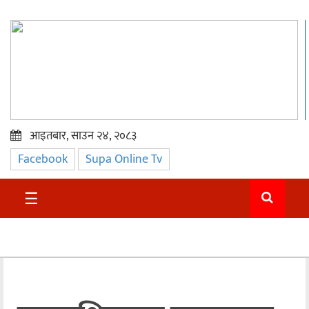
आइतबार, साउन २४, २०८३
Facebook
Supa Online Tv
प्रमुख
समाचार
☰
सुदुर
राजनीति
समाचार
अन्तराष्ट्रिय