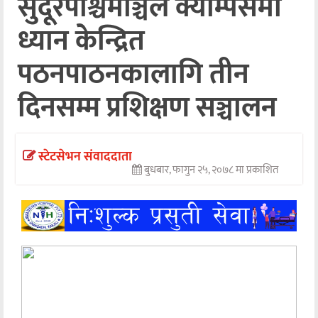
सुदूरपश्चिमाञ्चल क्याम्पसमा
अन्तर्वार्ता
ध्यान केन्द्रित
अर्थ
पठनपाठनकालागि तीन
खेलकुद
दिनसम्म प्रशिक्षण सञ्चालन
मनोरञ्जन
अन्य
स्टेटसेभन संवाददाता
बुधबार, फागुन २५, २०७८ मा प्रकाशित