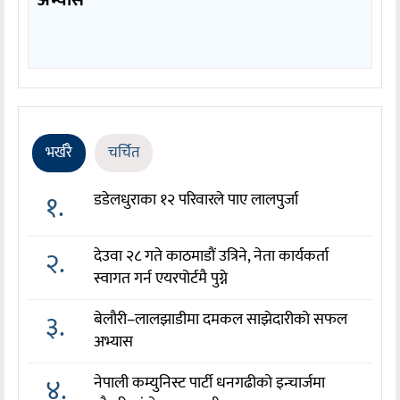
अभ्यास
भर्खरै
चर्चित
१.
डडेलधुराका १२ परिवारले पाए लालपुर्जा
२.
देउवा २८ गते काठमाडौं उत्रिने, नेता कार्यकर्ता
स्वागत गर्न एयरपोर्टमै पुग्ने
३.
बेलौरी–लालझाडीमा दमकल साझेदारीको सफल
अभ्यास
४.
नेपाली कम्युनिस्ट पार्टी धनगढीको इन्चार्जमा