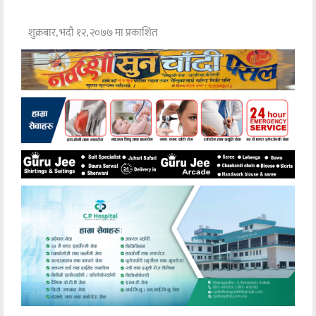
शुक्रबार, भदौ १२, २०७७ मा प्रकाशित