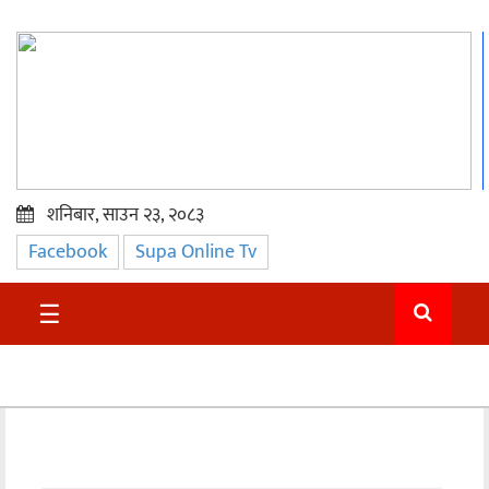
शनिबार, साउन २३, २०८३
Facebook
Supa Online Tv
प्रमुख
समाचार
☰
सुदुर
राजनीति
समाचार
अन्तराष्ट्रिय