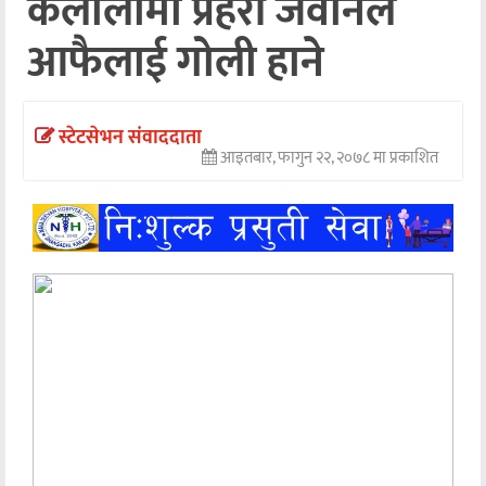
कैलालीमा प्रहरी जवानले
अन्तर्वार्ता
आफैलाई गोली हाने
अर्थ
खेलकुद
स्टेटसेभन संवाददाता
आइतबार, फागुन २२, २०७८ मा प्रकाशित
मनोरञ्जन
अन्य