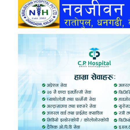
अन्तर्वार्ता
अर्थ
खेलकुद
मनोरञ्जन
अन्य