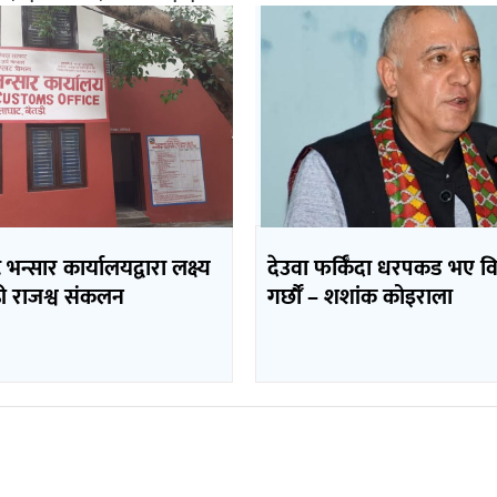
भन्सार कार्यालयद्वारा लक्ष्य
देउवा फर्किँदा धरपकड भए व
ढी राजश्व संकलन
गर्छौँं – शशांक कोइराला