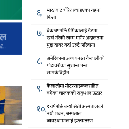
६.
भारतबाट चोरेर ल्याइएका गहना
फिर्ता
७.
ब्रेकअपपछि प्रेमिकालाई डेटमा
खर्च गरेको रकम मागेर अदालतमा
मुद्दा दायर गर्दा उल्टै जरिवाना
८.
अमेरिकामा अध्ययनरत कैलालीको
गोदावरीका सुशान्त पन्त
सम्पर्कविहीन
९.
कैलालीमा मोटरसाइकलसहित
बगेका चालकको सकुशल उद्धार
१०.
९ वर्षपछि बन्यो सेती अस्पतालको
नयाँ भवन, अस्पताल
व्यवस्थापनलाई हस्तान्तरण