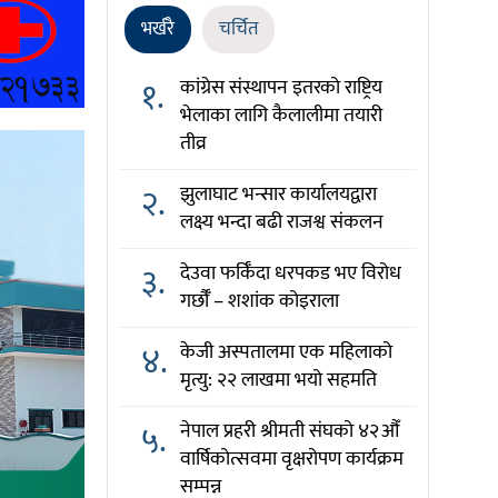
भर्खरै
चर्चित
१.
कांग्रेस संस्थापन इतरको राष्ट्रिय
भेलाका लागि कैलालीमा तयारी
तीव्र
२.
झुलाघाट भन्सार कार्यालयद्वारा
लक्ष्य भन्दा बढी राजश्व संकलन
३.
देउवा फर्किँदा धरपकड भए विरोध
गर्छौँं – शशांक कोइराला
४.
केजी अस्पतालमा एक महिलाको
मृत्यु: २२ लाखमा भयो सहमति
५.
नेपाल प्रहरी श्रीमती संघको ४२औँ
वार्षिकोत्सवमा वृक्षरोपण कार्यक्रम
सम्पन्न