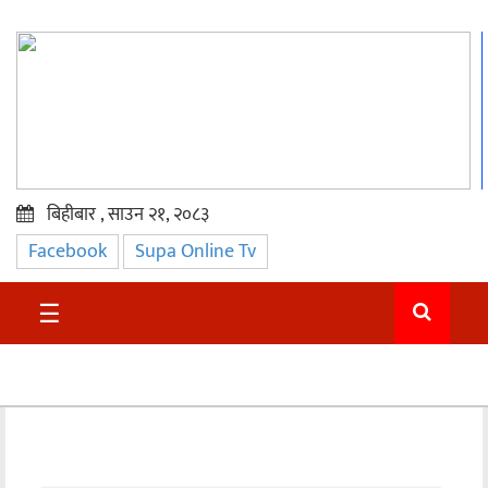
बिहीबार , साउन २१, २०८३
Facebook
Supa Online Tv
प्रमुख
समाचार
☰
सुदुर
राजनीति
समाचार
अन्तराष्ट्रिय