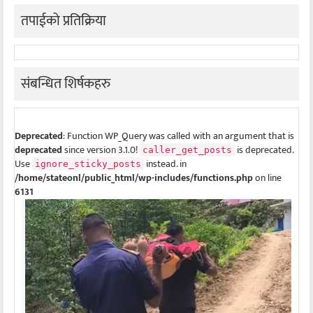
तपाईको प्रतिक्रिया
संबन्धित शिर्षकहरु
Deprecated
: Function WP_Query was called with an argument that is
deprecated
since version 3.1.0!
is deprecated.
caller_get_posts
Use
instead. in
ignore_sticky_posts
/home/stateonl/public_html/wp-includes/functions.php
on line
6131