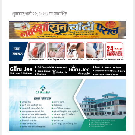
शुक्रबार, भदौ १२, २०७७ मा प्रकाशित