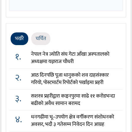
भर्खरै
चर्चित
१.
नेपाल नेत्र ज्योति संघ गेटा आँखा अस्पतालको
अध्यक्षमा यज्ञराज चौधरी
२.
आठ दिनपछि पूजा धानुकको शव दाहसंस्कार
गरियो, पोस्टमार्टम रिपोर्टको पर्खाइमा प्रहरी
३.
सशस्त्र प्रहरीद्वारा कञ्चनपुरमा साढे ११ करोडभन्दा
बढीको अवैध सामान बरामद
४.
धनगढीमा भू–उपयोग क्षेत्र वर्गीकरण संशोधनको
अवसर, भदौ ३ गतेसम्म निवेदन दिन आग्रह