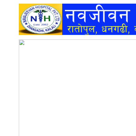
अन्तर्वार्ता
अर्थ
खेलकुद
मनोरञ्जन
अन्य