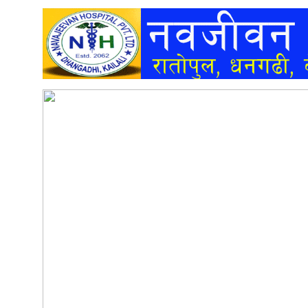
अन्तर्वार्ता
अर्थ
खेलकुद
मनोरञ्जन
अन्य