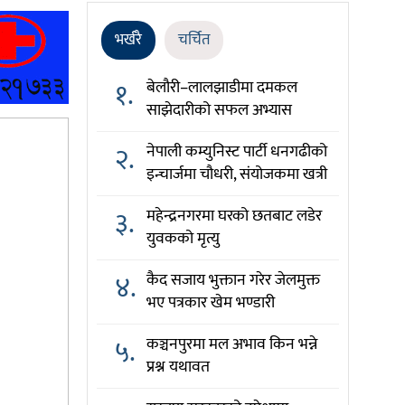
भर्खरै
चर्चित
१.
बेलौरी–लालझाडीमा दमकल
साझेदारीको सफल अभ्यास
२.
नेपाली कम्युनिस्ट पार्टी धनगढीको
इन्चार्जमा चौधरी, संयोजकमा खत्री
३.
महेन्द्रनगरमा घरको छतबाट लडेर
युवकको मृत्यु
४.
कैद सजाय भुक्तान गरेर जेलमुक्त
भए पत्रकार खेम भण्डारी
५.
कञ्चनपुरमा मल अभाव किन भन्ने
प्रश्न यथावत