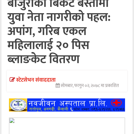
बाजुराको बिकट बस्तीमा
अन्तर्वार्ता
युवा नेता नागरीको पहल:
अर्थ
अपांग, गरिब एकल
खेलकुद
महिलालाई २० पिस
मनोरञ्जन
ब्लाङकेट वितरण
अन्य
स्टेटसेभन संवाददाता
सोमबार, फागुन ०२, २०७८ मा प्रकाशित