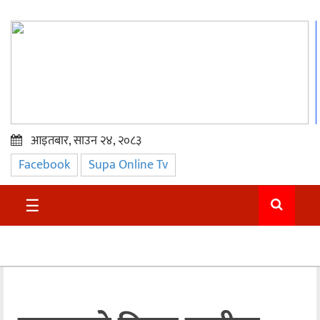
आइतबार, साउन २४, २०८३
Facebook
Supa Online Tv
प्रमुख
समाचार
☰
सुदुर
राजनीति
समाचार
अन्तराष्ट्रिय