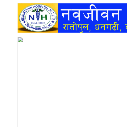
अन्तर्वार्ता
अर्थ
खेलकुद
मनोरञ्जन
अन्य