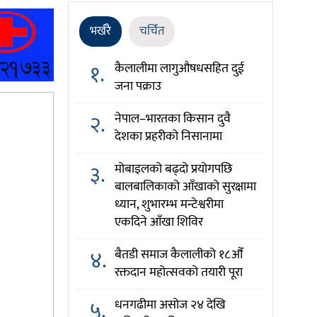
भर्खरै
चर्चित
१.
कैलालीमा लागुऔषधसहित दुई
जना पक्राउ
२.
नेपाल–भारतका किसान दुवै
देशका प्रहरीको निसानामा
३.
मोबाइलको बढ्दो प्रयोगपछि
बालबालिकाको आँखाको सुरक्षामा
ध्यान, शुभारम्भ मन्टेश्वरीमा
एकदिने आँखा शिविर
४.
बैतडी समाज कैलालीको १८औँ
रक्तदान महोत्सवको तयारी पूरा
५.
धनगढीमा असोज २४ देखि