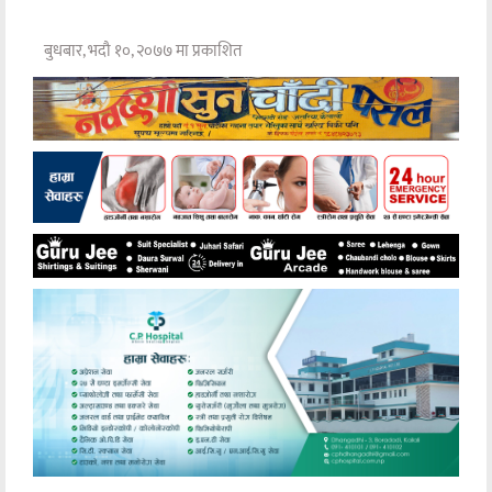
बुधबार, भदौ १०, २०७७ मा प्रकाशित