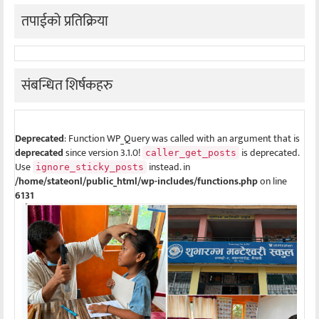
तपाईको प्रतिक्रिया
संबन्धित शिर्षकहरु
Deprecated
: Function WP_Query was called with an argument that is
deprecated
since version 3.1.0!
is deprecated.
caller_get_posts
Use
instead. in
ignore_sticky_posts
/home/stateonl/public_html/wp-includes/functions.php
on line
6131