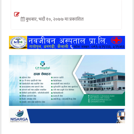
अन्तर्वार्ता
बुधबार, भदौ १०, २०७७ मा प्रकाशित
अर्थ
खेलकुद
मनोरञ्जन
अन्य