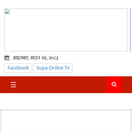
आइतबार, साउन २४, २०८३
Facebook
Supa Online Tv
प्रमुख
समाचार
☰
सुदुर
राजनीति
समाचार
अन्तराष्ट्रिय