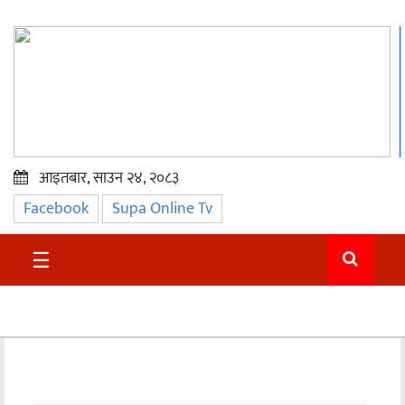
आइतबार, साउन २४, २०८३
Facebook
Supa Online Tv
प्रमुख
समाचार
☰
सुदुर
राजनीति
समाचार
अन्तराष्ट्रिय