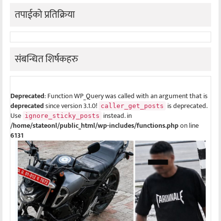
तपाईको प्रतिक्रिया
संबन्धित शिर्षकहरु
Deprecated
: Function WP_Query was called with an argument that is
deprecated
since version 3.1.0!
is deprecated.
caller_get_posts
Use
instead. in
ignore_sticky_posts
/home/stateonl/public_html/wp-includes/functions.php
on line
6131