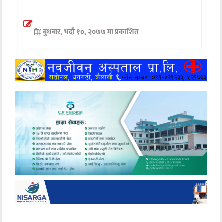
अन्तर्वार्ता
बुधबार, भदौ १०, २०७७ मा प्रकाशित
अर्थ
खेलकुद
मनोरञ्जन
अन्य