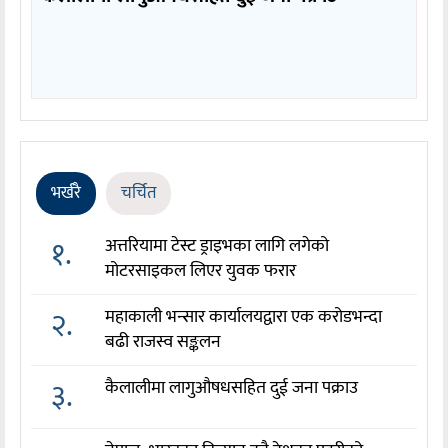
भर्खरै
चर्चित
१.
अत्तरियामा टेस्ट ड्राइभका लागि लगेको
मोटरसाइकल लिएर युवक फरार
२.
महाकाली भन्सार कार्यालयद्वारा एक करोडभन्दा
बढी राजस्व सङ्कलन
३.
कैलालीमा लागुऔषधसहित दुई जना पक्राउ