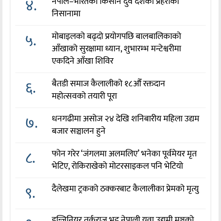
४.
नेपाल–भारतका किसान दुवै देशका प्रहरीको
निसानामा
५.
मोबाइलको बढ्दो प्रयोगपछि बालबालिकाको
आँखाको सुरक्षामा ध्यान, शुभारम्भ मन्टेश्वरीमा
एकदिने आँखा शिविर
६.
बैतडी समाज कैलालीको १८औँ रक्तदान
महोत्सवको तयारी पूरा
७.
धनगढीमा असोज २४ देखि शनिबारीय महिला उद्यम
बजार सञ्चालन हुने
८.
फोन गरेर ‘जंगलमा अलमलिए’ भनेका पूर्वमेयर मृत
भेटिए, रोकिराखेको मोटरसाइकल पनि भेटियो
९.
दैलेखमा ट्रकको ठक्करबाट कैलालीका प्रेमको मृत्यु
इन्जिनियर तर्कराज भट्ट नेपाली युवा उद्यमी मञ्चको