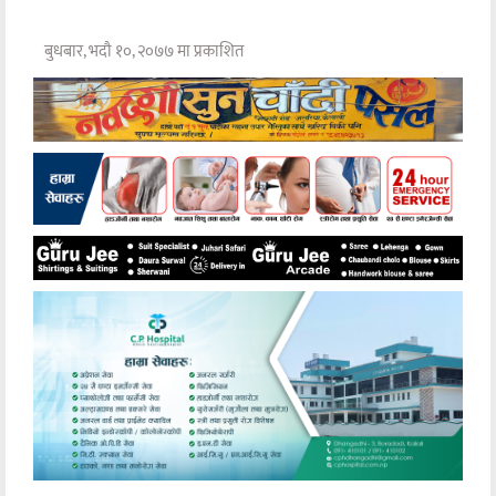
बुधबार, भदौ १०, २०७७ मा प्रकाशित