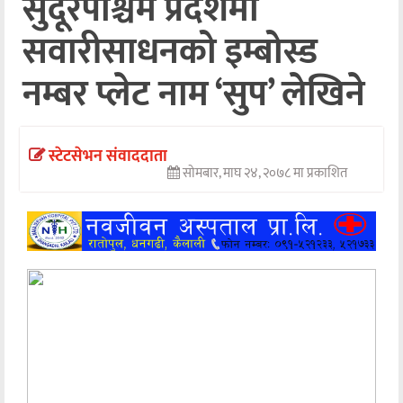
सुदूरपश्चिम प्रदेशमा
अन्तर्वार्ता
सवारीसाधनको इम्बोस्ड
अर्थ
नम्बर प्लेट नाम ‘सुप’ लेखिने
खेलकुद
मनोरञ्जन
स्टेटसेभन संवाददाता
सोमबार, माघ २४, २०७८ मा प्रकाशित
अन्य