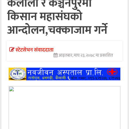
कैलाली र कञ्चनपुरमा
अन्तर्वार्ता
किसान महासंघको
अर्थ
आन्दोलन,चक्काजाम गर्ने
खेलकुद
मनोरञ्जन
स्टेटसेभन संवाददाता
आइतबार, माघ २३, २०७८ मा प्रकाशित
अन्य