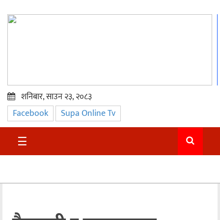
शनिबार, साउन २३, २०८३
Facebook
Supa Online Tv
प्रमुख
समाचार
☰
सुदुर
राजनीति
समाचार
अन्तराष्ट्रिय