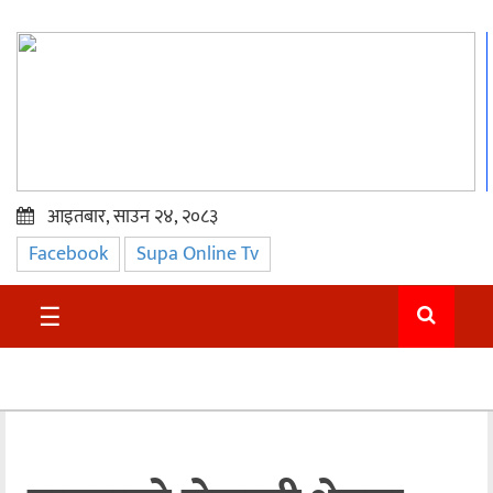
आइतबार, साउन २४, २०८३
Facebook
Supa Online Tv
प्रमुख
समाचार
☰
सुदुर
राजनीति
समाचार
अन्तराष्ट्रिय