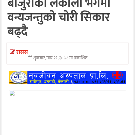
बाजुराको लेकाली भेगमा
अन्तर्वार्ता
वन्यजन्तुको चोरी सिकार
अर्थ
बढ्दै
खेलकुद
मनोरञ्जन
रासस
शुक्रबार, माघ २१, २०७८ मा प्रकाशित
अन्य