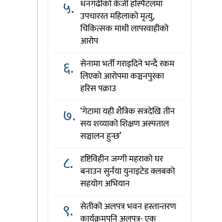
५.
धनगढीको केजी हस्पिटलमा
उपचाररत महिलाको मृत्यु,
चिकित्सक माथी लापरवाहीको
आरोप
६.
सेनामा भर्ती गराइदिने भन्दै रकम
लिएको आरोपमा कञ्चनपुरका
हरिस पक्राउ
७.
‘गेटामा यही शैत्रिक सत्रदेखि तीन
सय शय्याको शिक्षण अस्पताल
सञ्चालन हुन्छ’
८.
दृष्टिविहीन जग्गी महराको घर
बनाउन सुर्नया युनाइटेड क्लबको
सहयोग अभियान
९.
सेतीको अलपत्र भवन हस्तान्तरण
कार्यक्रमपनि अलपत्र- एक