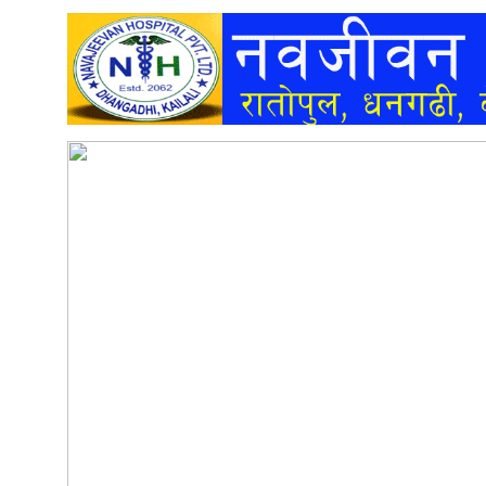
अन्तर्वार्ता
अर्थ
खेलकुद
मनोरञ्जन
अन्य