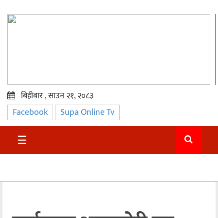
बिहीबार , साउन २१, २०८३
Facebook
Supa Online Tv
प्रमुख
समाचार
☰
सुदुर
राजनीति
समाचार
अन्तराष्ट्रिय