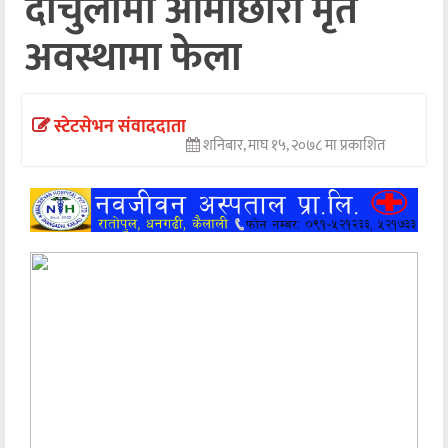
दार्चुलामा आमाछोरी मृत
अन्तर्वार्ता
अवस्थामा फेला
अर्थ
खेलकुद
स्टेटसेभन संवाददाता
शनिबार, माघ १५, २०७८ मा प्रकाशित
मनोरञ्जन
अन्य