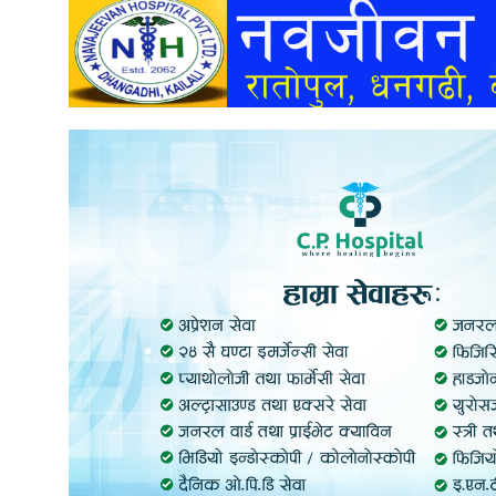
अन्तर्वार्ता
अर्थ
खेलकुद
मनोरञ्जन
अन्य