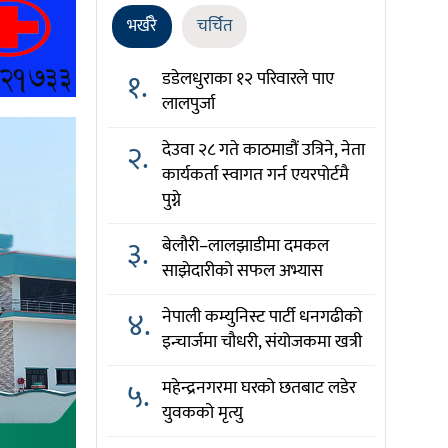
भर्खरै
चर्चित
१.
डडेलधुराका १२ परिवारले पाए
लालपुर्जा
२.
देउवा २८ गते काठमाडौं उत्रिने, नेता
कार्यकर्ता स्वागत गर्न एयरपोर्टमै
पुग्ने
३.
बेलौरी–लालझाडीमा दमकल
साझेदारीको सफल अभ्यास
४.
नेपाली कम्युनिस्ट पार्टी धनगढीको
इन्चार्जमा चौधरी, संयोजकमा खत्री
५.
महेन्द्रनगरमा घरको छतबाट लडेर
युवकको मृत्यु