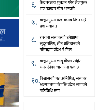
६.
कैद सजाय भुक्तान गरेर जेलमुक्त
भए पत्रकार खेम भण्डारी
७.
कञ्चनपुरमा मल अभाव किन भन्ने
प्रश्न यथावत
८.
रास्वपा सरकारको उपेक्षामा
सुदूरपश्चिम, तीन प्रतिष्ठानको
परिषद्‌मा प्रदेश नै निल
९.
कञ्चनपुरमा लागूऔषध सहित
धनगढीका चार जना पक्राउ
१०.
विश्वासको मत अनिश्चित, सरकार
अल्पमतमा परेपछि प्रदेश सभाको
गतिविधि ठप्प