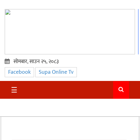
सोमबार, साउन २५, २०८३
Facebook
Supa Online Tv
प्रमुख
समाचार
☰
सुदुर
राजनीति
समाचार
अन्तराष्ट्रिय