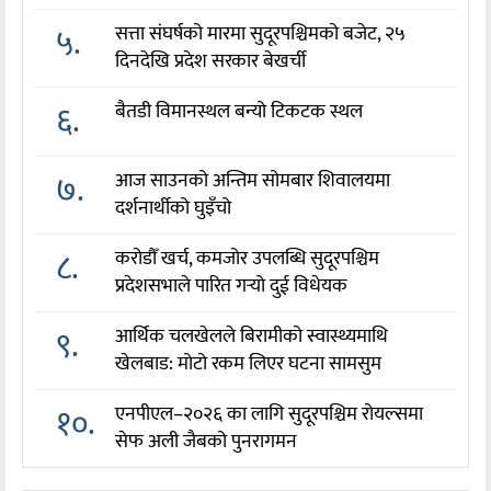
५.
सत्ता संघर्षको मारमा सुदूरपश्चिमको बजेट, २५
दिनदेखि प्रदेश सरकार बेखर्ची
६.
बैतडी विमानस्थल बन्यो टिकटक स्थल
७.
आज साउनको अन्तिम सोमबार शिवालयमा
दर्शनार्थीको घुइँचो
८.
करोडौँ खर्च, कमजोर उपलब्धि सुदूरपश्चिम
प्रदेशसभाले पारित गर्‍यो दुई विधेयक
९.
आर्थिक चलखेलले बिरामीको स्वास्थ्यमाथि
खेलबाड: मोटो रकम लिएर घटना सामसुम
१०.
एनपीएल–२०२६ का लागि सुदूरपश्चिम रोयल्समा
सेफ अली जैबको पुनरागमन