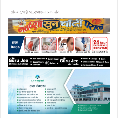
सोमबार, भदौ ०८, २०७७ मा प्रकाशित