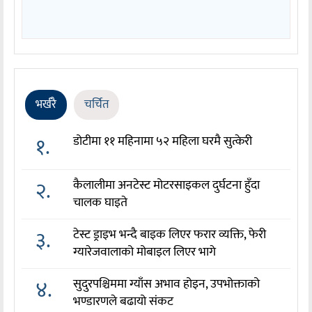
भर्खरै
चर्चित
१.
डोटीमा ११ महिनामा ५२ महिला घरमै सुत्केरी
२.
कैलालीमा अनटेस्ट मोटरसाइकल दुर्घटना हुँदा
चालक घाइते
३.
टेस्ट ड्राइभ भन्दै बाइक लिएर फरार व्यक्ति, फेरी
ग्यारेजवालाको मोबाइल लिएर भागे
४.
सुदुरपश्चिममा ग्याँस अभाव होइन, उपभोक्ताको
भण्डारणले बढायो संकट