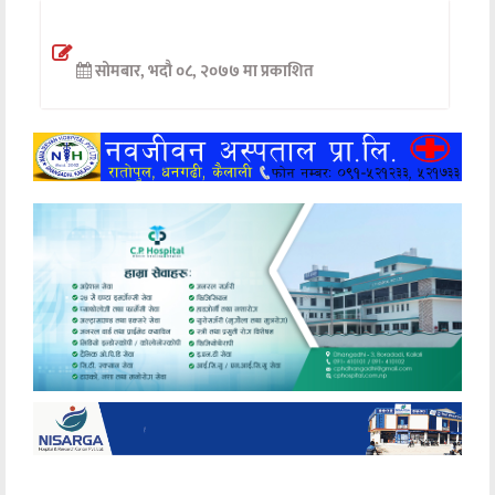
अन्तर्वार्ता
सोमबार, भदौ ०८, २०७७ मा प्रकाशित
अर्थ
खेलकुद
मनोरञ्जन
अन्य