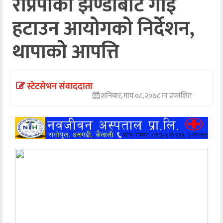
राप्रपाको झण्डाबाट गाई
अन्तर्वार्ता
हटाउन आयोगको निर्देशन,
अर्थ
थापाको आपत्ति
खेलकुद
मनोरञ्जन
स्टेटसेभन संवाददाता
शनिबार, माघ ०८, २०७८ मा प्रकाशित
अन्य