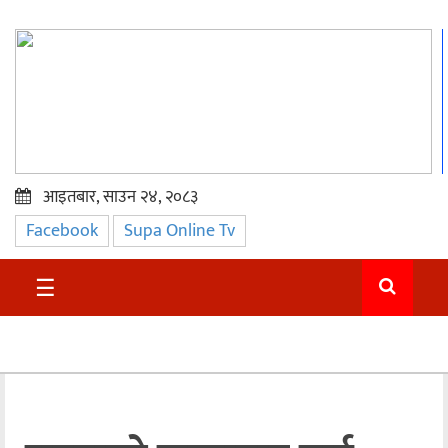
आइतबार, साउन २४, २०८३
Facebook
Supa Online Tv
प्रमुख
समाचार
☰
सुदुर
राजनीति
समाचार
अन्तराष्ट्रिय